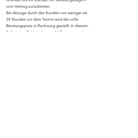
vom Vertrag zurücktreten.
Bei Absage durch den Kunden von weniger als
24 Stunden vor dem Termin wird der volle
Beratungspreis in Rechnung gestellt. In diesem
Fall ist eine Zahlung binnen 14 Tagen, gerechnet
ab dem Ausstellungsdatum der Rechnung, fällig.
Bei Verhinderung der Dienstleisterin wird ein
zeitnaher Ersatztermin angeboten.
9. INFORMATIONSPFLICHT UND
HAFTUNGSAUSSCHUSS
Die Teilnehmer und Teilnehmerinnen nehmen zur
Kenntnis, dass die Teilnahme an der Beratung
und/oder Kursen keinen Besuch beim Arzt
ersetzen. Des weiteren erfolgt die Teilnahme an
den angebotenen Dienstleistungen auf eigene
Gefahr und die Dienstleisterin, Astrid Lustig,
haftet weder für Personen-, nach Sachschäden
jeglicher Art, insbesondere für Verletzungen,
Sachbeschädigung oder Diebstähle, sei es vor,
während oder nach der Teilnahme an der