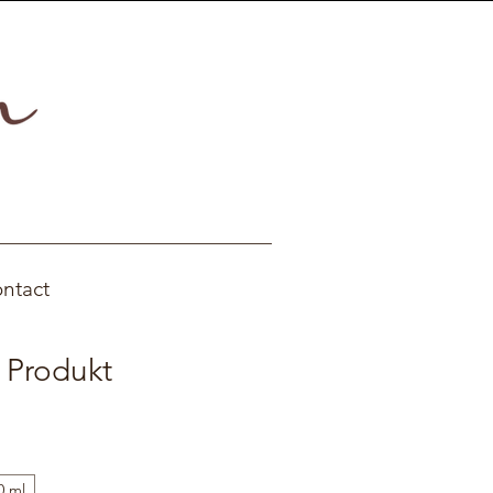
ntact
n Produkt
0 ml