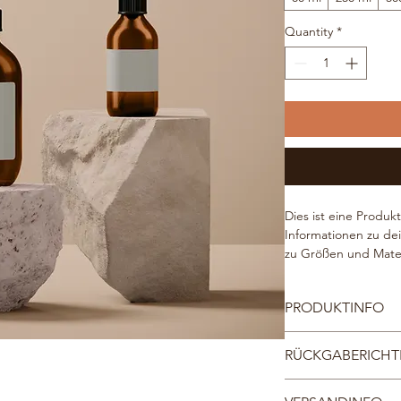
Quantity
*
Dies ist eine Produk
Informationen zu dei
zu Größen und Mater
Reinigungshinweise.
PRODUKTINFO
Das ist ein Produktd
RÜCKGABERICHTL
deinem Produkt hinz
Materialien sowie al
Das ist eine Rückgab
Reinigungshinweise. 