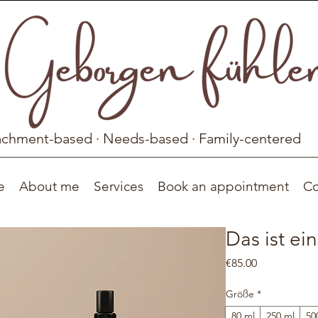
achment-based · Needs-based · Family-centered
e
About me
Services
Book an appointment
Co
Das ist ei
Price
€85.00
Größe
*
80 ml
250 ml
50