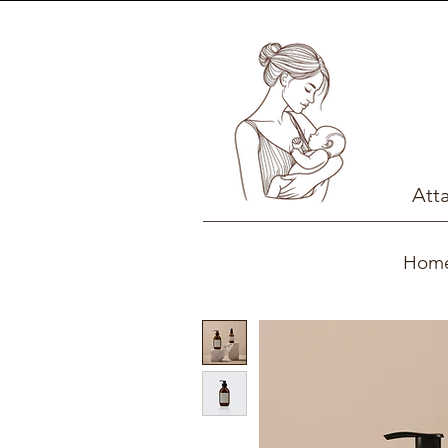
Att
Hom