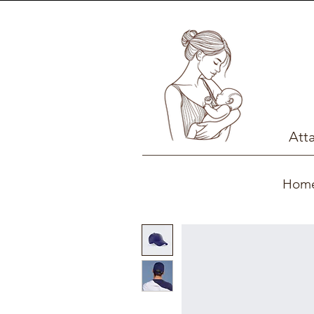
Att
Hom