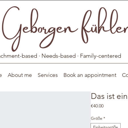
achment-based · Needs-based · Family-centered
e
About me
Services
Book an appointment
Co
Das ist ei
Price
€40.00
Größe
*
Einheitsgröße