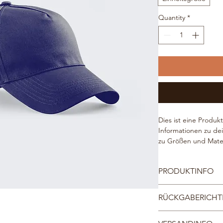
Quantity
*
Dies ist eine Produk
Informationen zu dei
zu Größen und Mater
Reinigungshinweise.
PRODUKTINFO
Das ist ein Produktd
RÜCKGABERICHTL
deinem Produkt hinz
Materialien sowie al
Das ist eine Rückgab
Reinigungshinweise. 