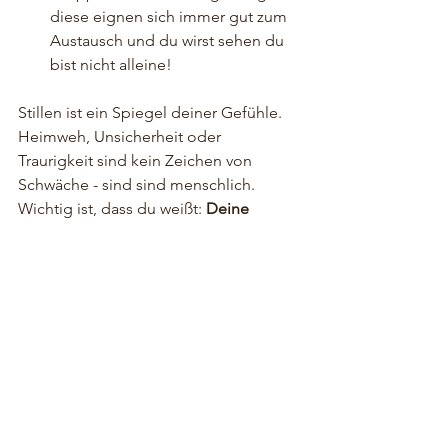
diese eignen sich immer gut zum 
Austausch und du wirst sehen du 
bist nicht alleine!
Stillen ist ein Spiegel deiner Gefühle. 
Heimweh, Unsicherheit oder 
Traurigkeit sind kein Zeichen von 
Schwäche - sind sind menschlich. 
Wichtig ist, dass du weißt: 
Deine 
Gefühle sind erlaubt und sie dürfen 
Platz haben. 
Du musst das nicht alleine schaffen. 
Wenn du gerade mit Heimweh oder 
Stillproblemen kämpfst, lass uns reden 
- ich begleite dich und wir finden 
gemeinsam deinen Weg. 